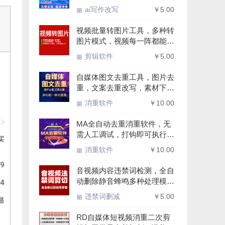
支持win7-10-11-64位系统
ai写作改写
￥5.00
视频批量转图片工具，多种转
图片模式，视频每一阵都能轻
松提取为图片,支持win7-10-
剪辑软件
￥5.00
11-64位系统
自媒体图文去重工具，图片去
重，文案去重改写，素材下
载，一体化批量处理软件，支
消重软件
￥10.00
持win7-10-11-64位系统
MA全自动去重消重软件，无
需人工调试，打钩即可执行，
内置参数方案全自动修改，二
消重软件
￥10.00
次剪辑伪原创，支持win7-10-
11-系统
音视频内容违禁词检测，全自
动删除静音蜂鸣多种处理模
式，过滤违禁词增加过审率减
违禁词删减
￥5.00
少违规，支持Win7-10-11-64
位系统
RD自媒体短视频消重二次剪