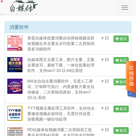
切
换
导
航
消重软件
青鸾自媒体批量消重自动剪辑视频混剪
￥10
购买
短视频合并去重去水印批量二次剪辑伪
原多功能软件
自媒体图文去重工具，图片去重，文案
￥10
购买
去重改写，素材下载，一体化批量处理
软件，支持win7-10-11-64位系统
MA全自动去重消重软件，无需人工调
￥10
购买
试，打钩即可执行，内置参数方案全自
动修改，二次剪辑伪原创，支持win7-
10-11-系统
YYY视频去重处理工具软件，全自动去
￥10
购买
重修改视频必改特征，无需任何设置，
加载视频一键自动处理
RD自媒体短视频消重二次剪辑加工批
￥10
购买
量合并切割AI混剪、去水印加水印智能