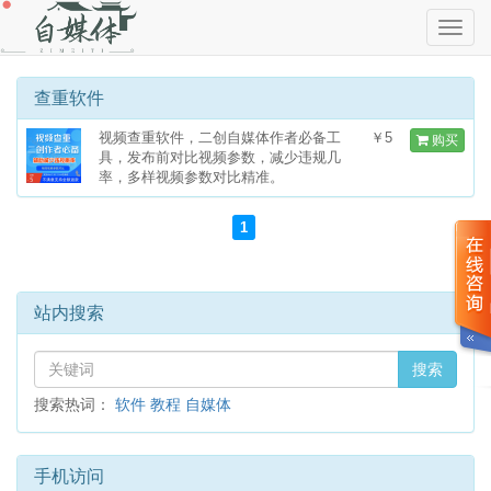
切
换
导
航
查重软件
视频查重软件，二创自媒体作者必备工
￥5
购买
具，发布前对比视频参数，减少违规几
率，多样视频参数对比精准。
1
站内搜索
搜索
搜索热词：
软件
教程
自媒体
手机访问