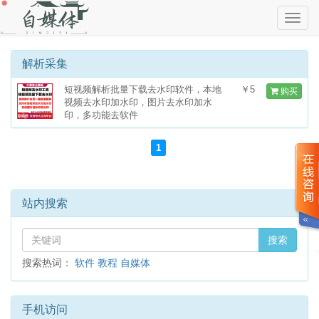
切
换
导
航
解析采集
短视频解析批量下载去水印软件，本地
￥5
购买
视频去水印加水印，图片去水印加水
印，多功能去软件
1
站内搜索
搜索
搜索热词：
软件
教程
自媒体
手机访问