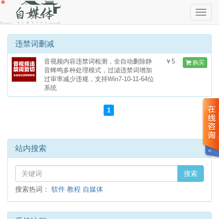
切
换
导
航
违禁词删减
音视频内容违禁词检测，全自动删除静
￥5
购买
音蜂鸣多种处理模式，过滤违禁词增加
过审率减少违规，支持Win7-10-11-64位
系统
1
站内搜索
搜索
搜索热词：
软件
教程
自媒体