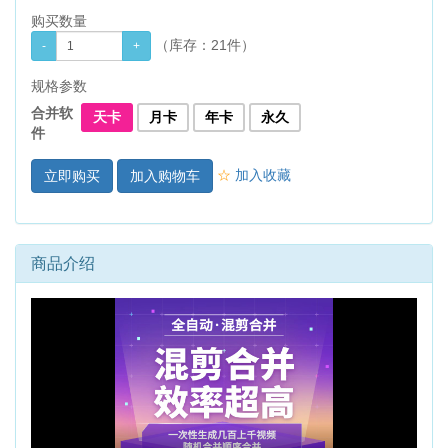
购买数量
（库存：
21件
）
规格参数
合并软
天卡
月卡
年卡
永久
件
☆
加入收藏
加入购物车
商品介绍