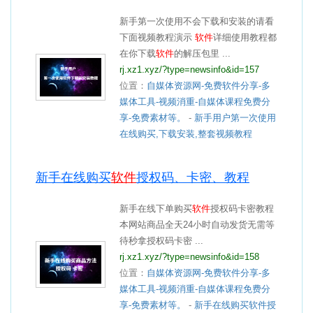
新手第一次使用不会下载和安装的请看
下面视频教程演示
软件
详细使用教程都
在你下载
软件
的解压包里 ...
rj.xz1.xyz/?type=newsinfo&id=157
位置：
自媒体资源网-免费软件分享-多
媒体工具-视频消重-自媒体课程免费分
享-免费素材等。
-
新手用户第一次使用
在线购买,下载安装,整套视频教程
新手在线购买
软件
授权码、卡密、教程
新手在线下单购买
软件
授权码卡密教程
本网站商品全天24小时自动发货无需等
待秒拿授权码卡密 ...
rj.xz1.xyz/?type=newsinfo&id=158
位置：
自媒体资源网-免费软件分享-多
媒体工具-视频消重-自媒体课程免费分
享-免费素材等。
-
新手在线购买软件授