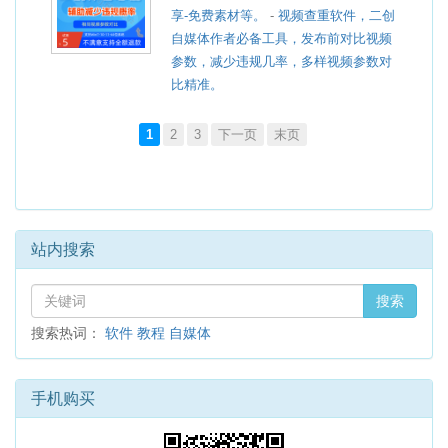
享-免费素材等。
-
视频查重软件，二创
自媒体作者必备工具，发布前对比视频
参数，减少违规几率，多样视频参数对
比精准。
1
2
3
下一页
末页
站内搜索
搜索
搜索热词：
软件
教程
自媒体
手机购买